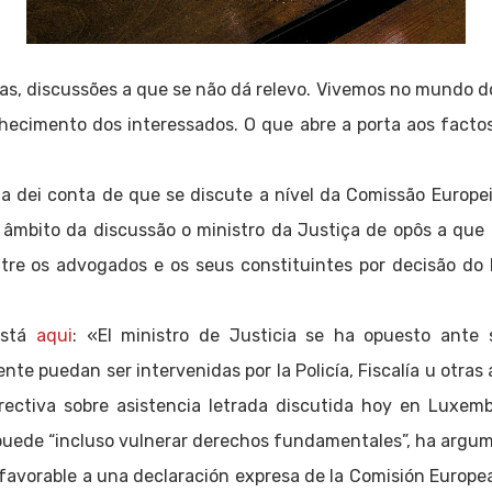
as, discussões a que se não dá relevo. Vivemos no mundo d
nhecimento dos interessados. O que abre a porta aos fac
iça dei conta de que se discute a nível da Comissão Europe
 âmbito da discussão o ministro da Justiça de opôs a que 
re os advogados e os seus constituintes por decisão do M
está
aqui
: «El ministro de Justicia se ha opuesto ante
te puedan ser intervenidas por la Policía, Fiscalía u otras a
irectiva sobre asistencia letrada discutida hoy en Luxem
 puede “incluso vulnerar derechos fundamentales”, ha argu
 favorable a una declaración expresa de la Comisión Europea