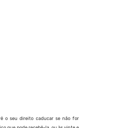
ê o seu direito caducar se não for
ço que pode recebê-la, ou às vinte e