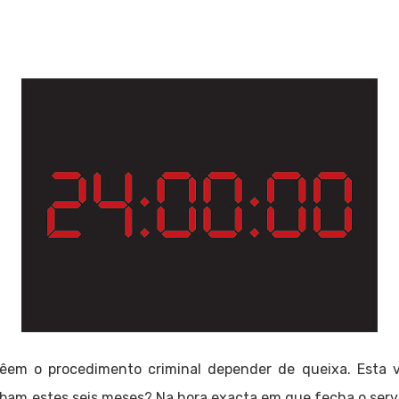
êem o procedimento criminal depender de queixa. Esta v
am estes seis meses? Na hora exacta em que fecha o servi