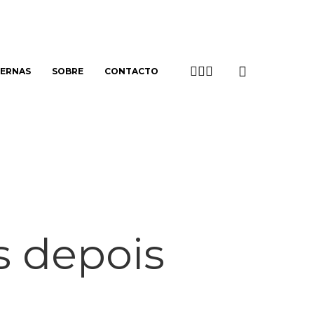
search
TWITTER
LINKEDIN
EMAIL
TERNAS
SOBRE
CONTACTO
s depois