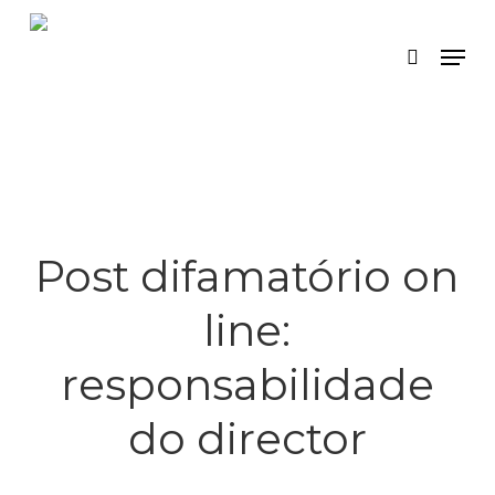
Skip
Menu
search
to
main
content
Post difamatório on
line:
responsabilidade
do director