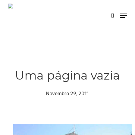
Skip
Menu
search
to
main
content
Uma página vazia
Novembro 29, 2011