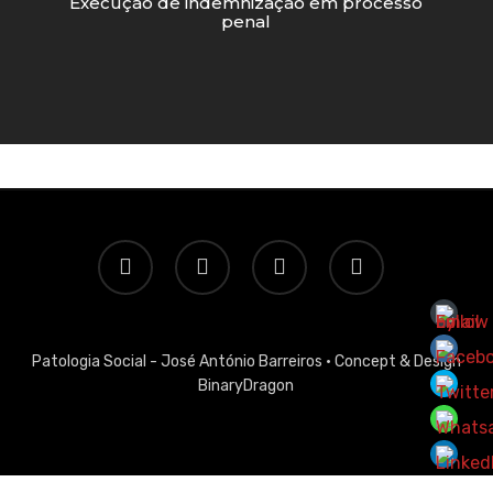
Execução de indemnização em processo
penal
twitter
facebook
linkedin
email
Patologia Social - José António Barreiros ·
Concept & Design
BinaryDragon