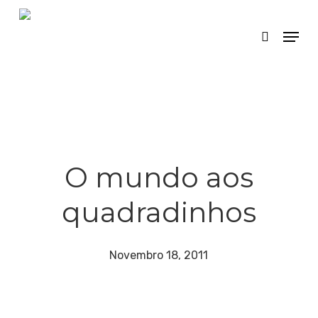
Skip
Menu
search
to
main
content
O mundo aos
quadradinhos
Novembro 18, 2011