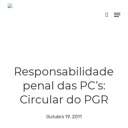
Skip
Menu
search
to
main
content
Responsabilidade
penal das PC’s:
Circular do PGR
Outubro 19, 2011