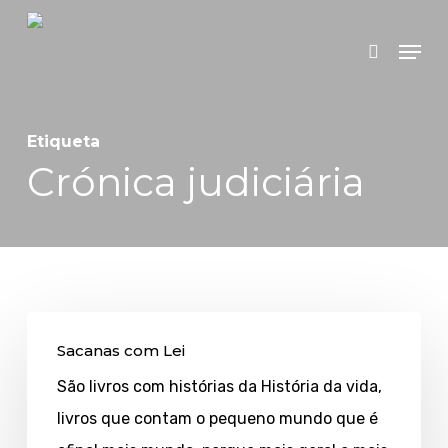
Skip
Menu
search
to
main
content
Etiqueta
Crónica judiciária
Sacanas
Sacanas com Lei
com
São livros com histórias da História da vida,
Lei
livros que contam o pequeno mundo que é