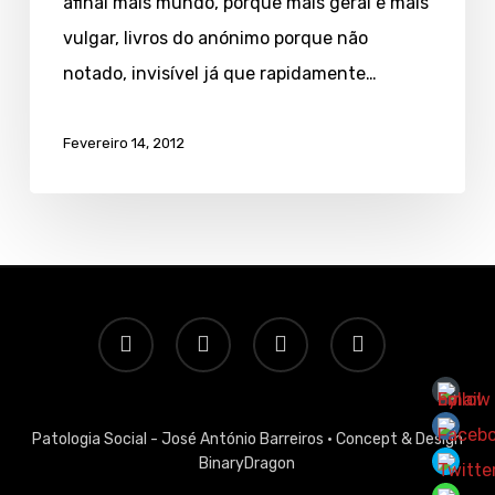
afinal mais mundo, porque mais geral e mais
vulgar, livros do anónimo porque não
notado, invisível já que rapidamente…
Fevereiro 14, 2012
twitter
facebook
linkedin
email
Patologia Social - José António Barreiros ·
Concept & Design
BinaryDragon