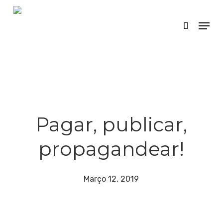
Skip
Menu
search
to
main
content
Pagar, publicar,
propagandear!
Março 12, 2019