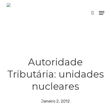
Skip
Menu
search
to
main
content
Autoridade
Tributária: unidades
nucleares
Janeiro 2, 2012