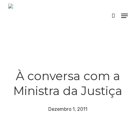
Skip
Menu
search
to
main
content
À conversa com a
Ministra da Justiça
Dezembro 1, 2011