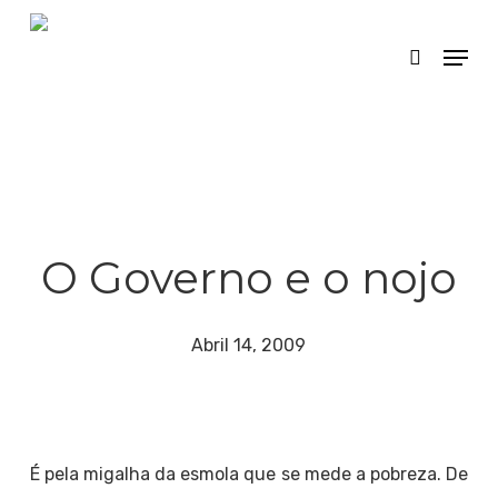
Skip
Menu
search
to
main
content
O Governo e o nojo
Abril 14, 2009
É pela migalha da esmola que se mede a pobreza. De