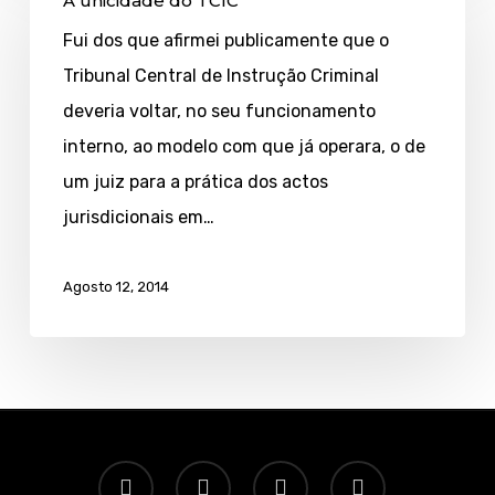
A unicidade do TCIC
unicidade
Fui dos que afirmei publicamente que o
do
Tribunal Central de Instrução Criminal
TCIC
deveria voltar, no seu funcionamento
interno, ao modelo com que já operara, o de
um juiz para a prática dos actos
jurisdicionais em…
Agosto 12, 2014
twitter
facebook
linkedin
email