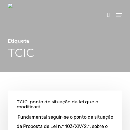
Skip
Menu
search
to
main
content
Etiqueta
TCIC
TCIC:
TCIC: ponto de situação da lei que o
ponto
modificará
de
Fundamental seguir-se o ponto de situação
situação
da Proposta de Lei n.º 103/XIV/2.ª, sobre o