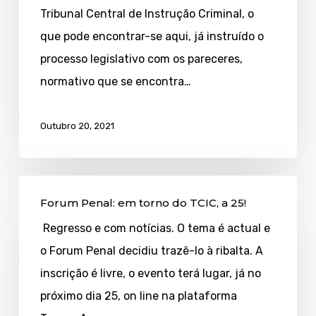
da
Tribunal Central de Instrução Criminal, o
lei
que pode encontrar-se aqui, já instruído o
que
processo legislativo com os pareceres,
o
normativo que se encontra…
modificará
Outubro 20, 2021
Forum
Forum Penal: em torno do TCIC, a 25!
Penal:
Regresso e com notícias. O tema é actual e
em
o Forum Penal decidiu trazê-lo à ribalta. A
torno
inscrição é livre, o evento terá lugar, já no
do
próximo dia 25, on line na plataforma
TCIC,