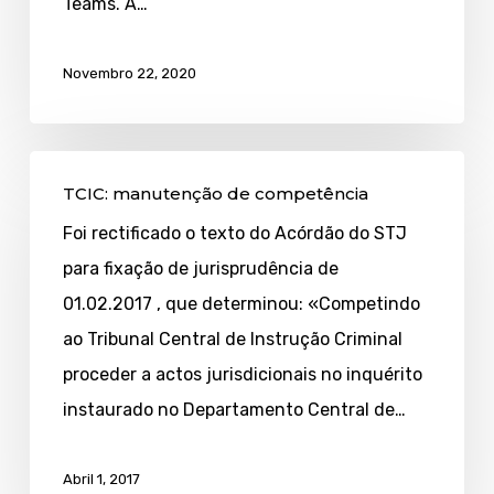
Teams. A…
a
25!
Novembro 22, 2020
TCIC:
TCIC: manutenção de competência
manutenção
Foi rectificado o texto do Acórdão do STJ
de
para fixação de jurisprudência de
competência
01.02.2017 , que determinou: «Competindo
ao Tribunal Central de Instrução Criminal
proceder a actos jurisdicionais no inquérito
instaurado no Departamento Central de…
Abril 1, 2017