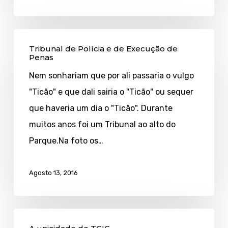
Tribunal
Tribunal de Polícia e de Execução de
de
Penas
Polícia
Nem sonhariam que por ali passaria o vulgo
e
"Ticão" e que dali sairia o "Ticão" ou sequer
de
que haveria um dia o "Ticão". Durante
Execução
muitos anos foi um Tribunal ao alto do
de
Parque.Na foto os…
Penas
Agosto 13, 2016
A