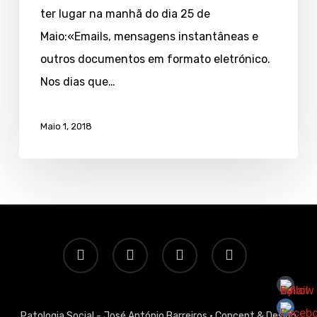
na
ter lugar na manhã do dia 25 de
era
Maio:«Emails, mensagens instantâneas e
digital,
outros documentos em formato eletrónico.
iniciativa
Nos dias que…
da
PGR
Maio 1, 2018
twitter
facebook
linkedin
email
Patologia Social - José António Barreiros ·
Concept & Design