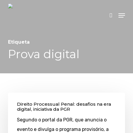
Skip
Menu
search
to
main
content
Etiqueta
Prova digital
Direito
Direito Processual Penal: desafios na era
Processual
digital, iniciativa da PGR
Penal:
Segundo o portal da PGR, que anuncia o
desafios
evento e divulga o programa provisório, a