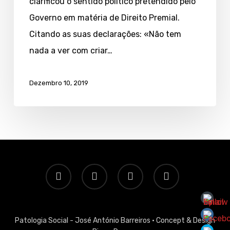
clarificou o sentido político pretendido pelo
revolução!
Governo em matéria de Direito Premial.
Citando as suas declarações: «Não tem
nada a ver com criar…
Dezembro 10, 2019
twitter
facebook
linkedin
email
Patologia Social - José António Barreiros ·
Concept & Design