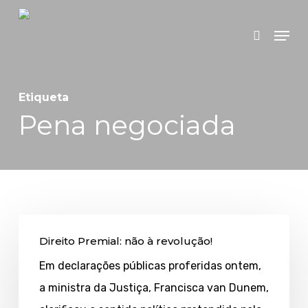
Skip
Menu
search
to
main
content
Etiqueta
Pena negociada
Direito
Direito Premial: não à revolução!
Premial:
Em declarações públicas proferidas ontem,
não
a ministra da Justiça, Francisca van Dunem,
à