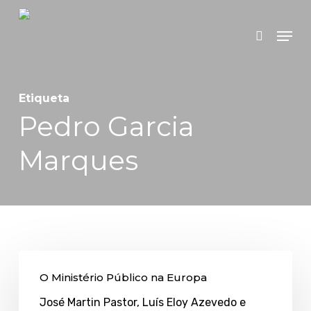
Skip
Menu
search
to
main
content
Etiqueta
Pedro Garcia
Marques
O
O Ministério Público na Europa
Ministério
José Martin Pastor, Luís Eloy Azevedo e
Público