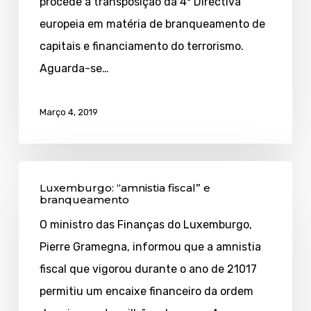
procede à transposição da 4ª Directiva
europeia em matéria de branqueamento de
capitais e financiamento do terrorismo.
Aguarda-se…
Março 4, 2019
Luxemburgo:
Luxemburgo: “amnistia fiscal” e
“amnistia
branqueamento
fiscal”
O ministro das Finanças do Luxemburgo,
e
Pierre Gramegna, informou que a amnistia
branqueamento
fiscal que vigorou durante o ano de 21017
permitiu um encaixe financeiro da ordem