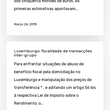
dos cinquenta milhões de euros. As
primeiras estimativas apontavam…
Março 26, 2018
Luxemburgo:
Luxemburgo: fiscalidade de transacções
fiscalidade
inter-grupo
de
Para enfrentar situações de abuso de
transacções
benefício fiscal pela domiciliação no
inter-
Luxemburgo e manipulação dos preços de
grupo
transferência * , e aditando um artigo 56 bis
à respectiva Lei de Imposto sobre o
Rendimento, o…