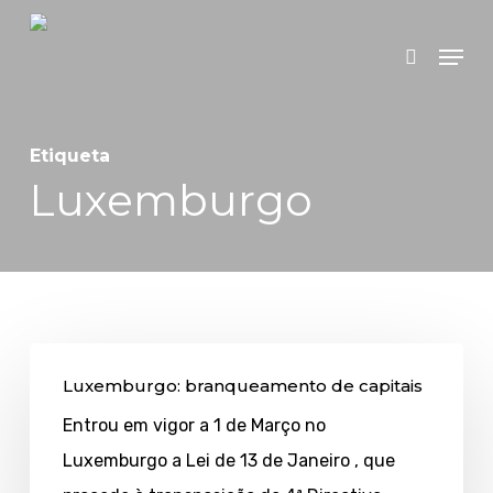
Skip
Menu
search
to
main
content
Etiqueta
Luxemburgo
Luxemburgo:
Luxemburgo: branqueamento de capitais
branqueamento
Entrou em vigor a 1 de Março no
de
Luxemburgo a Lei de 13 de Janeiro , que
capitais