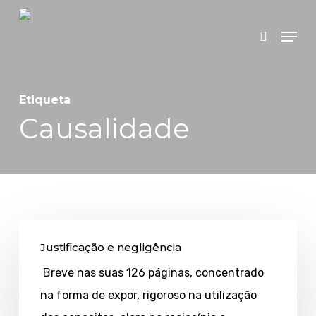
Skip
Menu
search
to
main
content
Etiqueta
Causalidade
Justificação
Justificação e negligência
e
Breve nas suas 126 páginas, concentrado
negligência
na forma de expor, rigoroso na utilização