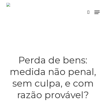
Skip
Menu
search
to
main
content
Perda de bens:
medida não penal,
sem culpa, e com
razão provável?