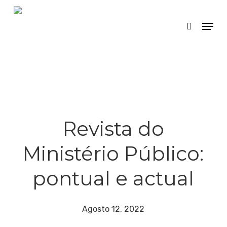
Skip
Menu
search
to
main
content
Revista do
Ministério Público:
pontual e actual
Agosto 12, 2022