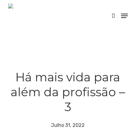
Skip
Menu
search
to
main
content
Há mais vida para
além da profissão –
3
Julho 31, 2022