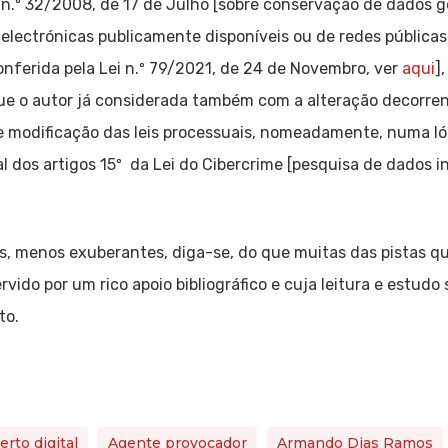
ei n.º 32/2008, de 17 de Julho [sobre conservação de dados 
electrónicas publicamente disponíveis ou de redes pública
nferida pela Lei n.º 79/2021, de 24 de Novembro, ver
aqui
]
ue o autor já considerada também com a alteração decorrent
de modificação das leis processuais, nomeadamente, numa ló
 dos artigos 15º da Lei do Cibercrime [pesquisa de dados i
es, menos exuberantes, diga-se, do que muitas das pistas q
ervido por um rico apoio bibliográfico e cuja leitura e estudo
to.
rto digital
Agente provocador
Armando Dias Ramos