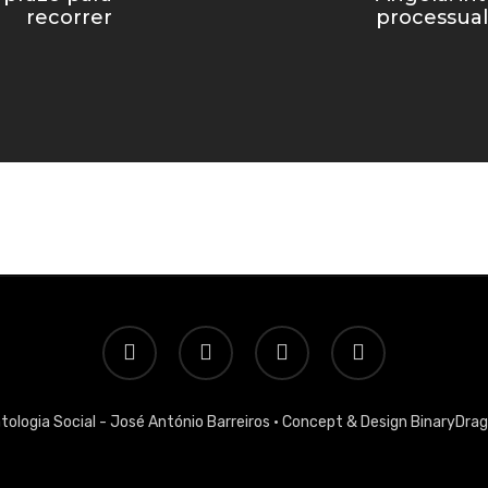
recorrer
processual
twitter
facebook
linkedin
email
tologia Social - José António Barreiros ·
Concept & Design BinaryDra