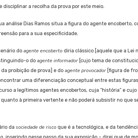
disciplinar a recolha da prova por este meio.
ua análise Dias Ramos situa a figura do agente encoberto, cu
eensão para a sua especificidade.
agente encoberto
cenário do
diria clássico [aquele que a Lei
agente informador
istinguindo-o do
[cujo tema de constituci
agente provocador
da proibição de prova] e do
[figura de fr
encontrar uma diferenciação conceptual entre estas figuras e
ecurso a legítimos agentes encobertos, cuja “história” e cuj
ir quanto à primeira vertente e não poderá subsistir no que 
sociedade de risco
ário da
que é a tecnológica, e da tendênc
o, inserindo nesse passo da sua exposição – direi que de m