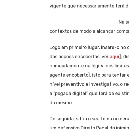
vigente que necessariamente terá de 
Na s
contextos de modo a alcançar compr
Logo em primeiro lugar, insere-o no 
das acções encobertas, ver
aqui
], d
nomeadamente na lógica dos limites 
agente encoberto], isto para tentar 
nível preventivo e investigativo, o r
a “pegada digital” que terá de exist
do mesmo.
De seguida, situa o seu tema no cen
um defensivo Direito Penal do inimig