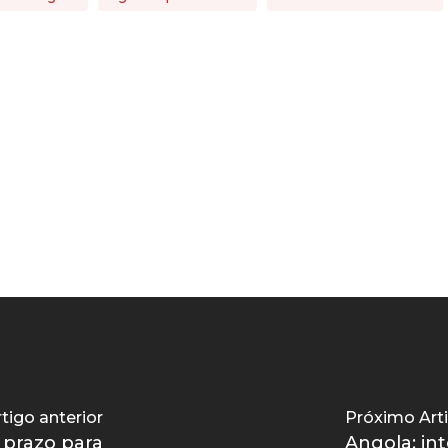
tigo anterior
Próximo Art
 prazo para
Angola: int