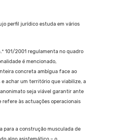
jo perfil jurídico estuda em vários
 n.º 101/2001 regulamenta no quadro
onalidade é mencionado,
onteira concreta ambígua face ao
 achar um território que viabilize, a
o anonimato seja viável garantir ante
se refere às actuações operacionais
ia para a construção musculada de
odo algo asistemático – o