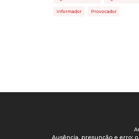
Informador
Provocador
Ar
Ausência, presunção e erro: o