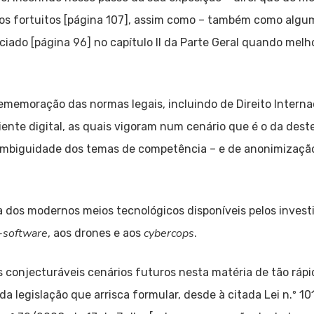
s fortuitos [página 107], assim como – também como algum
iado [página 96] no capítulo II da Parte Geral quando melh
rememoração das normas legais, incluindo de Direito Interna
ente digital, as quais vigoram num cenário que é o da dest
mbiguidade dos temas de competência – e de anonimização
a dos modernos meios tecnológicos disponíveis pelos investi
-software
cybercops
, aos drones e aos
.
 conjecturáveis cenários futuros nesta matéria de tão rápi
da legislação que arrisca formular, desde à citada Lei n.º 1