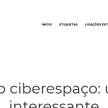
INÍCIO
ETIQUETAS
LIGAÇÕES EX
har
no ciberespaço:
interessante