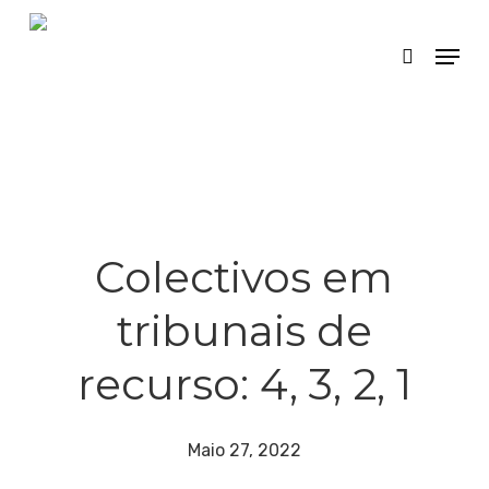
Skip
Menu
search
to
main
content
Colectivos em
tribunais de
recurso: 4, 3, 2, 1
Maio 27, 2022