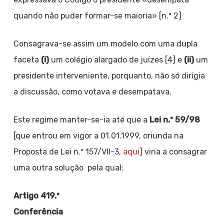
quando não puder formar-se maioria» [n.º 2]
Consagrava-se assim um modelo com uma dupla
faceta
(i)
um colégio alargado de juízes [4] e
(ii)
um
presidente interveniente, porquanto, não só dirigia
a discussão, como votava e desempatava.
Este regime manter-se-ia até que a
Lei n.º 59/98
[que entrou em vigor a 01.01.1999, oriunda na
Proposta de Lei n.º 157/VII-3,
aqui
] viria a consagrar
uma outra solução pela qual:
Artigo 419.º
Conferência