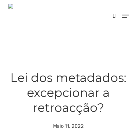
Skip
Menu
search
to
main
content
Lei dos metadados:
excepcionar a
retroacção?
Maio 11, 2022