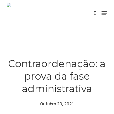
Skip
Menu
search
to
main
content
Contraordenação: a
prova da fase
administrativa
Outubro 20, 2021