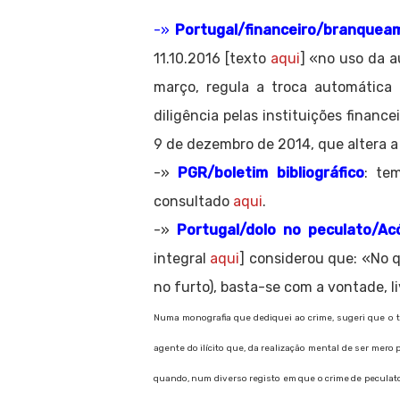
-»
Portugal/financeiro/branquea
11.10.2016 [texto
aqui
] «no uso da a
março, regula a troca automática 
diligência pelas instituições financ
9 de dezembro de 2014, que altera 
-»
PGR/boletim bibliográfico
: te
consultado
aqui
.
-»
Portugal/dolo no peculato/A
integral
aqui
] considerou que: «No q
no furto), basta-se com a vontade, l
Numa monografia que dediquei ao crime, sugeri que o ti
agente do ilícito que, da realização mental de ser mer
quando, num diverso registo em que o crime de peculato