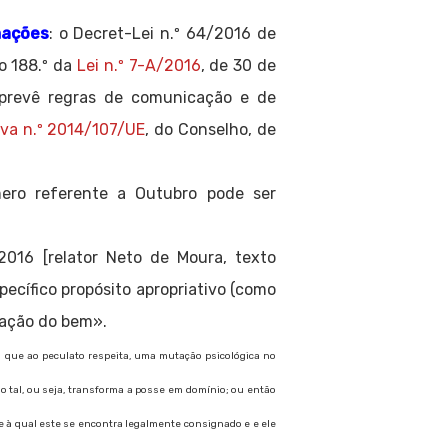
mações
: o Decret-Lei n.º 64/2016 de
go 188.º da
Lei n.º 7-A/2016
, de 30 de
e prevê regras de comunicação e de
iva n.º 2014/107/UE
, do Conselho, de
ero referente a Outubro pode ser
2016 [relator Neto de Moura, texto
pecífico propósito apropriativo (como
riação do bem».
no que ao peculato respeita, uma mutação psicológica no
o tal, ou seja, transforma a posse em domínio; ou então
e à qual este se encontra legalmente consignado e e ele