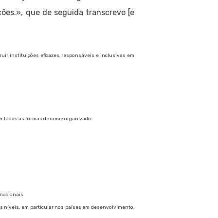
ões.», que de seguida transcrevo [e
uir instituições eficazes, responsáveis e inclusivas em
ter todas as formas de crime organizado
rnacionais
os níveis, em particular nos países em desenvolvimento,