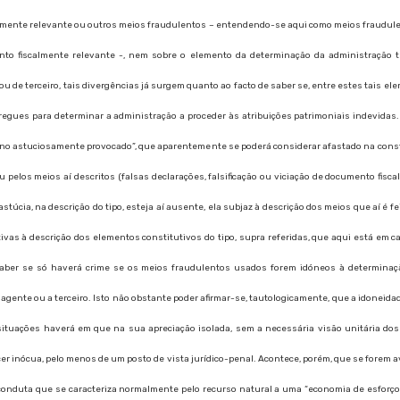
calmente relevante ou outros meios fraudulentos – entendendo-se aqui como meios fraudul
mento fiscalmente relevante -, nem sobre o elemento da determinação da administração tr
 de terceiro, tais divergências já surgem quanto ao facto de saber se, entre estes tais el
gues para determinar a administração a proceder às atribuições patrimoniais indevidas. É
ngano astuciosamente provocado”, que aparentemente se poderá considerar afastado na constr
pelos meios aí descritos (falsas declarações, falsificação ou viciação de documento fis
túcia, na descrição do tipo, esteja aí ausente, ela subjaz à descrição dos meios que aí é 
tivas à descrição dos elementos constitutivos do tipo, supra referidas, que aqui está em 
ber se só haverá crime se os meios fraudulentos usados forem idóneos à determinaçã
 agente ou a terceiro. Isto não obstante poder afirmar-se, tautologicamente, que a idoneid
ituações haverá em que na sua apreciação isolada, sem a necessária visão unitária dos
er inócua, pelo menos de um posto de vista jurídico-penal. Acontece, porém, que se forem 
conduta que se caracteriza normalmente pelo recurso natural a uma “economia de esfor