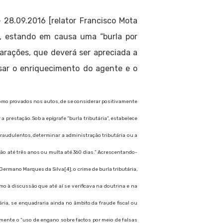
 28.09.2016 [relator Francisco Mota
a, estando em causa uma “burla por
arações, que deverá ser apreciada a
sar o enriquecimento do agente e o
s como provados nos autos, de se considerar positivamente
 prestação.Sob a epígrafe “burla tributária”, estabelece
 fraudulentos, determinar a administração tributária ou a
ão até três anos ou multa até 360 dias.” Acrescentando-
Germano Marques da Silva[4], o crime de burla tributária,
mo à discussão que até aí se verificava na doutrina e na
ria, se enquadraria ainda no âmbito da fraude fiscal ou
amente o “uso de engano sobre factos por meio de falsas