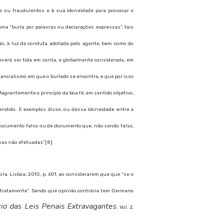
s ou fraudulentos e à sua idoneidade para provocar o
ma “burla por palavras ou declarações expressas”, tais
ão, à luz da conduta adotada pelo agente, bem como do
verá ser tida em conta, e globalmente considerada, em
stancialismo em que o burlado se encontra, e que por isso
lagrantemente o princípio da boa fé, em sentido objetivo,
etendido. E exemplos disso, ou dessa idoneidade entre a
 documento falso ou de documento que, não sendo falso,
sas não efetuadas”[8].
ora, Lisboa, 2010, p. 601, ao considerarem que que “se o
stratamente”. Sendo que opinião contrária tem Germano
io das Leis Penais Extravagantes
, Vol. 2,