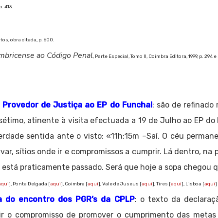
. 413.
s, obra citada, p. 600.
mbricense ao Código Penal
, Parte Especial, Tomo II, Coimbra Editora, 1999, p. 294 e
o Provedor de Justiça ao EP do Funchal
: são de refinado 
 sétimo, atinente à visita efectuada a 19 de Julho ao EP do
rdade sentida ante o visto: «11h:15m –Saí. O céu permanec
var, sítios onde ir e compromissos a cumprir. Lá dentro, na 
já está praticamente passado. Será que hoje a sopa chego
aqui
], Ponta Delgada [
aqui
], Coimbra [
aqui
], Vale de Juseus [
aqui
], Tires [
aqui
], Lisboa [
aqui
]
a do encontro dos PGR’s da CPLP
: o texto da declara
umir o compromisso de promover o cumprimento das metas