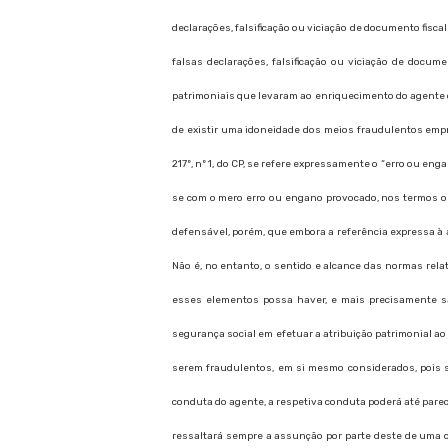
declarações, falsificação ou viciação de documento fis
falsas declarações, falsificação ou viciação de docu
patrimoniais que levaram ao enriquecimento do agente ou
de existir uma idoneidade dos meios fraudulentos empre
217º, nº 1, do CP, se refere expressamente o “erro ou e
se com o mero erro ou engano provocado, nos termos ou 
defensável, porém, que embora a referência expressa à as
Não é, no entanto, o sentido e alcance das normas rela
esses elementos possa haver, e mais precisamente sa
segurança social em efetuar a atribuição patrimonial ao
serem fraudulentos, em si mesmo considerados, pois s
conduta do agente, a respetiva conduta poderá até parec
ressaltará sempre a assunção por parte deste de uma 