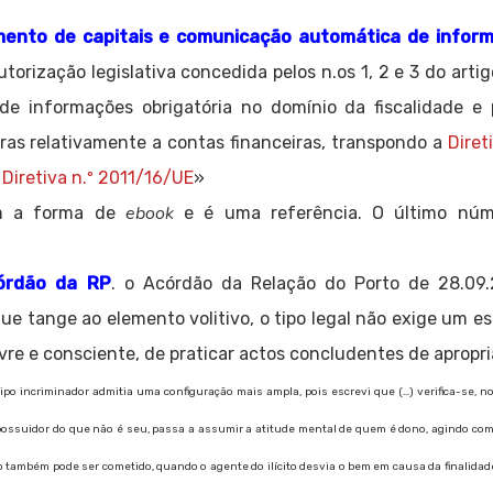
mento de capitais e comunicação automática de infor
utorização legislativa concedida pelos n.os 1, 2 e 3 do arti
de informações obrigatória no domínio da fiscalidade 
eiras relativamente a contas financeiras, transpondo a
Diret
a
Diretiva n.º 2011/16/UE
»
ebook
m a forma de
e é uma referência. O último núm
córdão da RP
. o Acórdão da Relação do Porto de 28.09.
ue tange ao elemento volitivo, o tipo legal não exige um es
ivre e consciente, de praticar actos concludentes de aprop
po incriminador admitia uma configuração mais ampla, pois escrevi que (…) verifica-se, 
o possuidor do que não é seu, passa a assumir a atitude mental de quem é dono, agindo com
 também pode ser cometido, quando o agente do ilícito desvia o bem em causa da finalidad