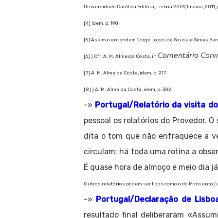
Universidade Católica Editora, Lisboa 2009, Lisboa, 2011, p
[4] Idem, p. 190.
[5] Assim o entendem Jorge Lopes de Sousa e Simas Santo
Comentário Coni
[6] ) Cfr. A. M. Almeida Costa, in
[7] A. M. Almeida Costa, idem, p. 217.
[8] ) A. M. Almeida Costa, idem, p. 302.
-»
Portugal/Relatório da visita d
pessoal os relatórios do Provedor. O
dita o tom que não enfraquece a ve
circulam; há toda uma rotina a obser
É quase hora de almoço e meio dia 
Outros relatórios podem ser lidos como o do Monsanto [
-»
Portugal/Declaração de Lisbo
resultado final deliberaram «Ass