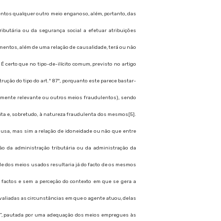
entos qualquer outro meio enganoso, além, portanto, das
ibutária ou da segurança social a efetuar atribuições
ementos, além de uma relação de causalidade, terá ou não
 certo que no tipo-de-ilícito comum, previsto no artigo
ução do tipo do art.º 87º, porquanto este parece bastar-
calmente relevante ou outros meios fraudulentos), sendo
feita e, sobretudo, à natureza fraudulenta dos mesmos[5].
causa, mas sim a relação de idoneidade ou não que entre
o da administração tributária ou da administração da
ade dos meios usados resultaria já do facto de os mesmos
 factos e sem a perceção do contexto em que se gera a
avaliadas as circunstâncias em que o agente atuou, delas
ço”, pautada por uma adequação dos meios empregues às