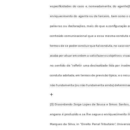
especificidades do caso e, nomeadamente, do agente[
enriquecimento do agente ou de terceiro, bem como o c
palavras ou declarações, mais do que a configuração 
conteúdo comunicacional que a essa mesma conduta rev
termos de se poder concluir que tal conduta, no caso con
acaba por atuar em ordem a satisfazer os objetivos visad
no sentido de “refletir uma deslealdade tida por inadm
conduta adotada, em termos de previsão típica, e o re
não fundamenta (ou não fundamenta ainda) determinada
+
[3] Discordando Jorge Lopes de Sousa e Simas Santos,
engano é produzido e se lhe segue o enriquecimento i
Marques da Silva, in “Direito Penal Tributário”, Universi