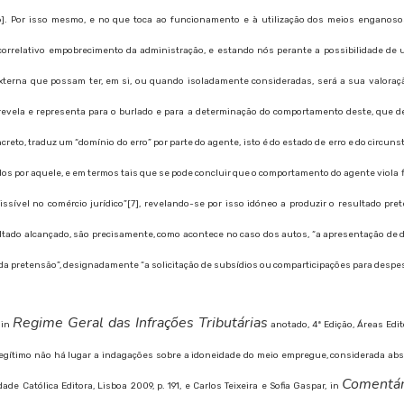
6]. Por isso mesmo, e no que toca ao funcionamento e à utilização dos meios enganoso
orrelativo empobrecimento da administração, e estando nós perante a possibilidade de u
externa que possam ter, em si, ou quando isoladamente consideradas, será a sua valoraç
ela e representa para o burlado e para a determinação do comportamento deste, que de
creto, traduz um “domínio do erro” por parte do agente, isto é do estado de erro e do circun
os por aquele, e em termos tais que se pode concluir que o comportamento do agente viola f
issível no comércio jurídico”[7], revelando-se por isso idóneo a produzir o resultado pr
sultado alcançado, são precisamente, como acontece no caso dos autos, “a apresentação de
 pretensão”, designadamente “a solicitação de subsídios ou comparticipações para despe
Regime Geral das Infrações Tributárias
 in
anotado, 4ª Edição, Áreas Edit
legítimo não há lugar a indagações sobre a idoneidade do meio empregue, considerada ab
Comentár
dade Católica Editora, Lisboa 2009, p. 191, e Carlos Teixeira e Sofia Gaspar, in