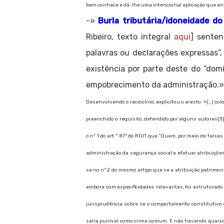
bem conhece e dá-lhe uma intencional aplicação que en
-»
Burla tributária/idoneidade d
Ribeiro, texto integral
aqui
] senten
palavras ou declarações expressas”
existência por parte deste do “do
empobrecimento da administração.
Desenvolvendo o raciocínio, explicitou o aresto: «(…) co
preenchido o requisito, defendido por alguns autores[3]
o nº 1 do art.º 87º do RGIT que “Quem, por meio de falsa
administração da segurança social a efetuar atribuiçõe
se no nº 2 do mesmo artigo que se a atribuição patrimoni
embora com especificidades relevantes, foi estruturado 
jurisprudência sobre se o comportamento constitutivo d
seria punível como crime comum. E não havendo quaisque