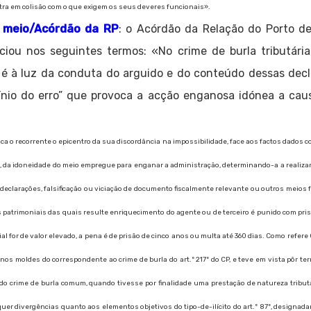
tra em colisão com o que exigem os seus deveres funcionais».
o meio/Acórdão da RP
: o Acórdão da Relação do Porto de
ciou nos seguintes termos: «No crime de burla tributári
, é à luz da conduta do arguido e do conteúdo dessas decl
mínio do erro” que provoca a acção enganosa idónea a cau
»
loca o recorrente o epicentro da sua discordância na impossibilidade, face aos factos dado
, da idoneidade do meio empregue para enganar a administração, determinando-a a realizar a
s declarações, falsificação ou viciação de documento fiscalmente relevante ou outros meios
s patrimoniais das quais resulte enriquecimento do agente ou de terceiro é punido com pris
al for de valor elevado, a pena é de prisão de cinco anos ou multa até 360 dias. Como refere 
nos moldes do correspondente ao crime de burla do art.º 217º do CP, e teve em vista pôr ter
o crime de burla comum, quando tivesse por finalidade uma prestação de natureza tributá
r divergências quanto aos elementos objetivos do tipo-de-ilícito do art.º 87º, designad