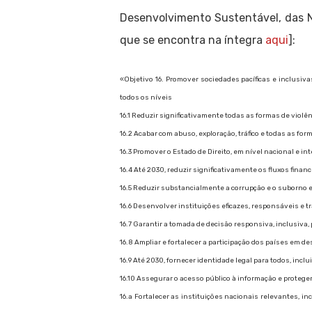
Desenvolvimento Sustentável, das N
que se encontra na íntegra
aqui
]:
«Objetivo 16. Promover sociedades pacíficas e inclusiv
todos os níveis
16.1 Reduzir significativamente todas as formas de violê
16.2 Acabar com abuso, exploração, tráfico e todas as for
16.3 Promover o Estado de Direito, em nível nacional e in
16.4 Até 2030, reduzir significativamente os fluxos fina
16.5 Reduzir substancialmente a corrupção e o suborno
16.6 Desenvolver instituições eficazes, responsáveis e 
16.7 Garantir a tomada de decisão responsiva, inclusiva,
16.8 Ampliar e fortalecer a participação dos países em 
16.9 Até 2030, fornecer identidade legal para todos, incl
16.10 Assegurar o acesso público à informação e protege
16.a Fortalecer as instituições nacionais relevantes, 