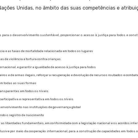
ações Unidas, no âmbito das suas competências e atribuiç
as para o desenvolvimento sustentável, proporcionar o acesso à justiça para todos e constr
ncia e as taxas de mortalidade relacionada em todos os lugares
mas de violência e tortura contra crianças
ternacional, e garantir a igualdade de acesso à justiça para todos
nceiros e de armas ilegais, reforçar a recuperação e devolução de recursos roubados e comba
 em todas as suas formas
transparentes em todos os níveis
 participativa e representativa em todos os níveis
desenvolvimento nas instituições de governança global
uindo o registro de nascimento
r as liberdades fundamentais, em conformidade com a legislação nacional e os acordos inte
inclusive por meio da cooperação internacional, para a construção de capacidades em todos 