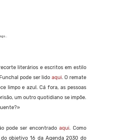
 sgs..
recorte literários e escritos em estilo
 Funchal pode ser lido
aqui
. O remate
e limpo e azul. Cá fora, as pessoas
prisão, um outro quotidiano se impõe.
u quente?»
ção pode ser encontrado
aqui
. Como
 do objetivo 16 da Agenda 2030 do