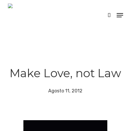
Skip
Menu
search
to
main
content
Make Love, not Law
Agosto 11, 2012