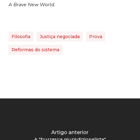
A Brave New World
.
Filosofia
Justiça negociada
Prova
Reformas do sistema
Artigo anterior
A "burrasca giurisdizionalista"