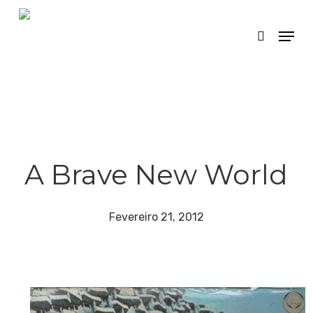
Skip
Menu
search
to
main
content
A Brave New World
Fevereiro 21, 2012