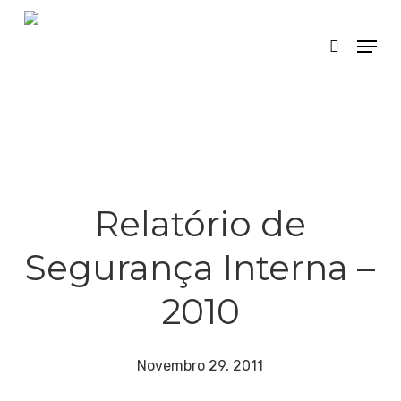
Skip
Menu
search
to
main
content
Relatório de
Segurança Interna –
2010
Novembro 29, 2011