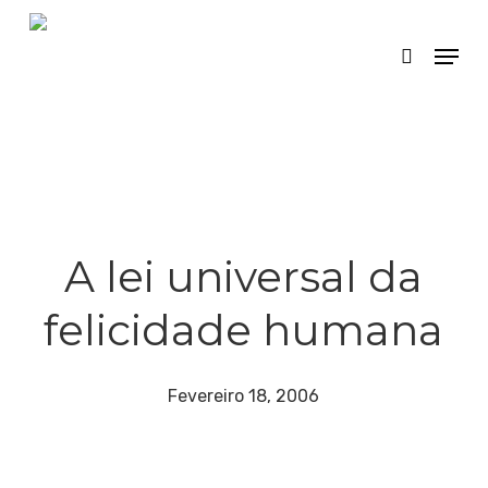
Skip
Menu
search
to
main
content
A lei universal da
felicidade humana
Fevereiro 18, 2006