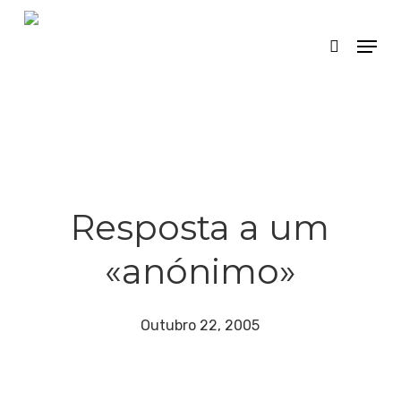
Skip
Menu
search
to
main
content
Resposta a um
«anónimo»
Outubro 22, 2005