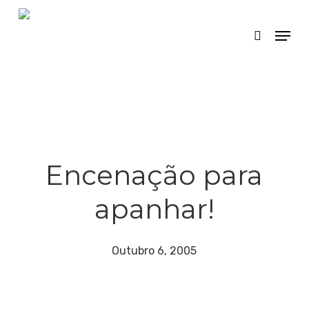
Skip
Menu
search
to
main
content
Encenação para
apanhar!
Outubro 6, 2005