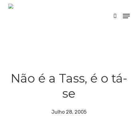
Skip
Menu
search
to
main
content
Não é a Tass, é o tá-
se
Julho 28, 2005